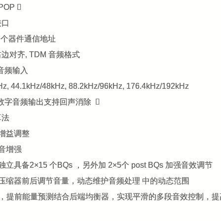
POP 
接口
选 4 个器件通信地址
、右边对齐, TDM 音频格式
字音频输入
z, 44.1kHz/48kHz, 88.2kHz/96kHz, 176.4kHz/192kHz
T 数字音频输出支持回声消除 
算法
拟增益调整
低音增强
独立具备2×15 个BQs ，另外加 2×5个 post BQs 加强音效调节
的压缩器前后调节音量，动态维护音频处理 中的动态范围
DRC，提前能量预测结合后端均衡器，实现平滑的多段音效控制，