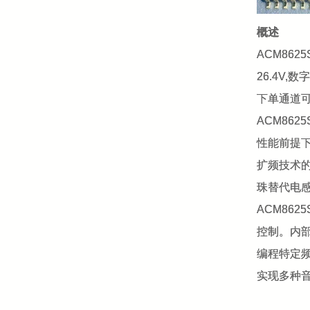
概述
ACM86
26.4V,
下单通道
ACM86
性能前提
扩频技术的
珠替代电
ACM86
控制。内部集
编程特定频
实现多种