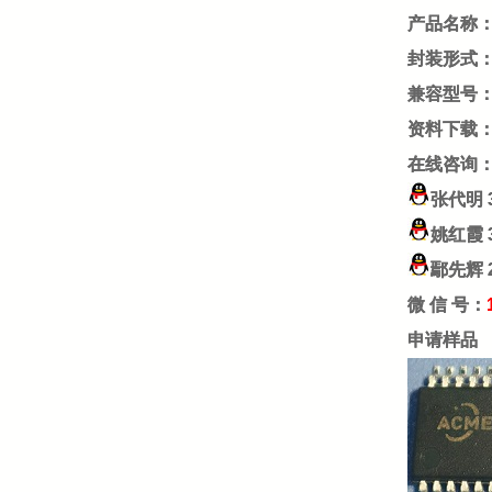
产品名称：
封装形式：T
兼容型号：TA
资料下载
在线咨询
张代明
姚红霞
鄢先辉
微 信 号：
申请样品