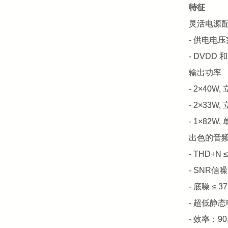
特征
灵活电源
- 供电电
- DVDD 和 
输出功率
- 2×40W,
- 2×33W,
- 1×82W,
出色的音
- THD+N ≤
- SNR信噪
- 底噪 ≤ 3
- 超低静态
- 效率：90.