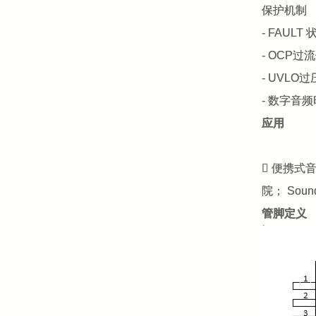
保护机制
- FAULT
- OCP过
- UVLO
- 数字音
应用
 便携式
院； So
管脚定义