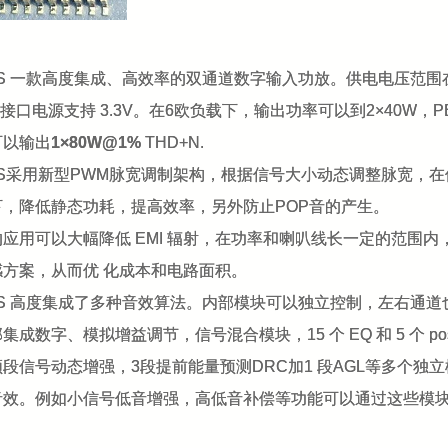
25S 一款高度集成、高效率的双通道数字输入功放。供电电压范围在 4
数字接口电源支持 3.3V。在6欧负载下，输出功率可以到2×40W，PB
可以输出
1×80W@1%
THD+N.
25S采用新型PWM脉宽调制架构，根据信号大小动态调整脉宽，
下，降低静态功耗，提高效率，另外防止POP音的产生。
应用可以大幅降低 EMI 辐射，在功率和喇叭线长一定的范围内
感方案，从而优 化成本和电路面积。
25S 高度集成了多种音效算法。内部模块可以独立控制，左右通
成数字、模拟增益调节，信号混合模块，15 个 EQ 和 5 个 pos
段信号动态增强，3段提前能量预测DRC加1 段AGL等多个独
音效。例如小信号低音增强，高低音补偿等功能可以通过这些模