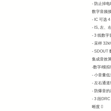
- 防止掉电
数字音频
- IC 可
- IS, 左
- 3 线数
- 采样 32kH
- SDOU
集成音效
-数字/模
- 小音量
- 左右通道
- 防爆音
- 3 段
晰度 