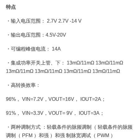
特点
・输入电压范围： 2.7V 2.7V -14 V
・输出电压范围：4.5V-20V
・可编程峰值电流： 14A
・集成功率开关上管、下： 13mΩ/11mΩ 13mΩ/11mΩ
13mΩ/11mΩ 13mΩ/11mΩ 13mΩ/11mΩ 13mΩ/11mΩ
・高转换效率：
96%， VIN=7.2V，VOUT=16V， IOUT=2A；
91%， VIN=3.3V，VOUT= 9V， IOUT=3A；
・两种调制方式 ：轻载条件的脉频调制（ 轻载条件的脉频
调制（ PFM ）和强 ）和强 制脉宽调试（ PWM ）