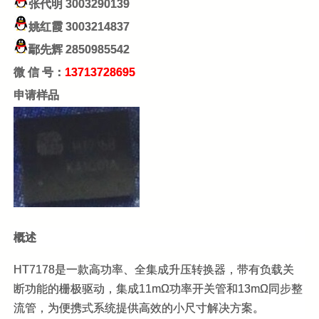
张代明
3003290139
姚红霞
3003214837
鄢先辉
2850985542
微 信 号：
13713728695
申请样品
概述
HT7178是一款高功率、全集成升压转换器，带有负载关
断功能的栅极驱动，集成11mΩ功率开关管和13mΩ同步整
流管，为便携式系统提供高效的小尺寸解决方案。