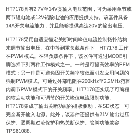
HT7178具有2.7V至14V宽输入电压范围，可为采用单节或
两节锂电池或12V铅酸电池的应用提供支持。该器件具备
14A开关电流能力，并且能够提供高达20V的输出电压。
HT7178采用自适应恒定关断时间峰值电流控制拓扑结构
来调节输出电压。在中等到重负载条件下，HT7178 工作
在PWM 模式。在轻负载条件下，该器件可通过MODE引
脚选择下列两种工作模式之一。一种是可提高效率的PFM
模式；另一种是可避免因开关频率较低而引发应用问题的
强制PWM模式。可通过外部电阻在200kHz至2.2MHz范围
内调节PWM模式下的开关频率。HT7178还实现了可编程
的软启动功能和可调节的开关峰值电流限制功能。
HT7178集成了输出关断功能的栅极驱动，在SD状态，可
完全断开输入电源。此外，该器件还提供有21V 输出过压
保护、逐周期过流保护和热关断保护。管脚功能兼容
TPS61088.