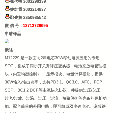
张代明
3003290139
姚红霞
3003214837
鄢先辉
2850985542
微 信 号：
13713728695
申请样品
概述
M12229 是一款面向2串电芯30W移动电源应用的专用
SOC，集成了同步开关升降压变换器、电池充放电管理模
块（内置均衡控制） 、显示模块、电量计算模块，提供
30W输入/输出功率，支持PD3.1、QC3.0、AFC、FCP、
SCP、BC1.2 DCP等主流快充协议，并提供过压/欠压、
过充/过放、过温、过压、过流、短路保护等完备的保护功
能。配合简单的外围电路，即可组成双串锂电池、磷酸铁