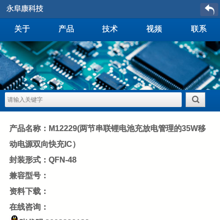
关于
产品
技术
视频
联系
产品名称：M12229(两节串联锂电池充放电管理的35W移
动电源双向快充IC）
封装形式：QFN-48
兼容型号：
资料下载：
在线咨询：