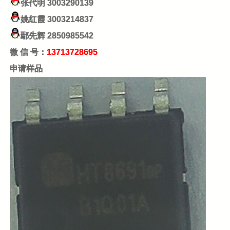
张代明
3003290139
姚红霞
3003214837
鄢先辉
2850985542
微 信 号：
13713728695
申请样品