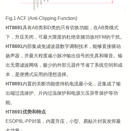
Fig.1 ACF (Anti-Clipping Function)
HT8691
具有AB类和D类的只有切换功能，在AB类模式
下，升压关闭，可最大限度的杜绝音频功放对FM的干扰。
HT8691
内部集成免滤波器数字调制技术，能够直接驱动
扬声器，并最大程度减小脉冲输出信号的失真和噪音。输
出无需滤波网络，极少的外部元器件节省了系统空间和成
本，是便携式应用的理想选择。
HT8691
内置的关断功能使待机电流最小化，还集成了输
出端过流保护、片内过温保护和电源欠压异常保护等功
能。
HT8691
优势和特点
ES
OP8L-PP
封装，内置升压，小型、易贴片封装发挥最
大功率；