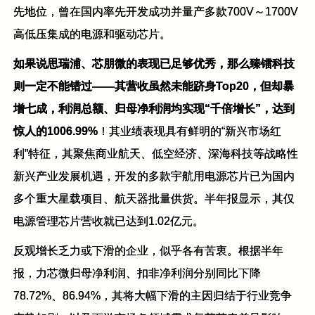
先地位，曾在国内率先开发成功并量产多款700V～1700V
高低压集成的电源和驱动芯片。
如果说思瑞浦、芯朋微的表现已足够优秀，那么臻镭科技
则一定不能错过——其营收虽然未能跻身Top20，但却暴
增七成，利润总额、归母净利润均实现“千倍增长”，达到
惊人的1006.99%
！其业绩表现具有鲜明的“新兴市场红
利”特征，其聚焦商业航天、低空经济、深海科技等战略性
新兴产业发展机遇，开发的多款宇航用电源芯片已为国内
多个重大星载项目、航天器批量供货。半年报显示，其仅
电源管理芯片营收就已达到1.02亿元。
反观增长乏力或下滑的企业，似乎各有苦衷。根据半年
报，力芯微归母净利润、扣非净利润分别同比下降
78.72%、86.94%，其将大幅下滑的主因归结于行业竞争